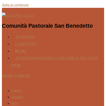
Salta al contenuto
Comunità Pastorale San Benedetto
ATTIVITÀ
CONTATTI
BLOG
ATTIVA/DISATTIVA LA RICERCA SUL SITO
WEB
MENU
CHIUDI
Attività
Contatti
Blog