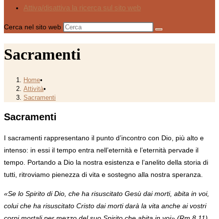
Attiva/disattiva la ricerca sul sito web
Cerca nel sito web
Sacramenti
Home
•
Attività
•
Sacramenti
Sacramenti
I sacramenti rappresentano il punto d’incontro con Dio, più alto e
intenso: in essi il tempo entra nell’eternità e l’eternità pervade il
tempo. Portando a Dio la nostra esistenza e l’anelito della storia di
tutti, ritroviamo pienezza di vita e sostegno alla nostra speranza.
«Se lo Spirito di Dio, che ha risuscitato Gesù dai morti, abita in voi,
colui che ha risuscitato Cristo dai morti darà la vita anche ai vostri
corpi mortali per mezzo del suo Spirito che abita in voi» (Rm 8,11).